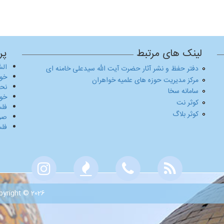
لینک های مرتبط
پر
السّ
دفتر حفظ و نشر آثار حضرت آیت الله سیدعلی خامنه ای
خوش
مرکز مدیریت حوزه های علمیه خواهران
نحو عا
سامانه سخا
خوش
کوثر نت
فلسفه ۱-کل
کوثر بلاگ
صرف۱-درسنا
فلسفه ۲-کل
Copyright © 2026, حوزه علمیه واحد خواهران | آستان مقدس حضر