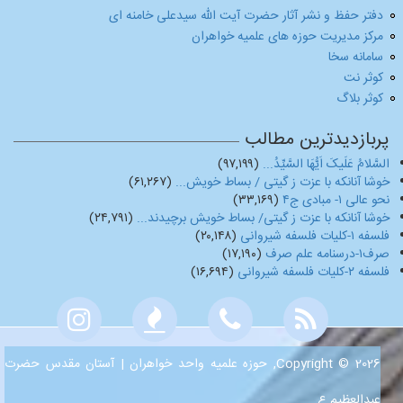
دفتر حفظ و نشر آثار حضرت آیت الله سیدعلی خامنه ای
مرکز مدیریت حوزه های علمیه خواهران
سامانه سخا
کوثر نت
کوثر بلاگ
پربازدیدترین مطالب
السَّلامُ عَلَیکَ اَیُّهَا السَّیِّدُ...
(۹۷,۱۹۹)
خوشا آنانکه با عزت ز گیتی / بساط خویش...
(۶۱,۲۶۷)
نحو عالی ۱- مبادی ج۴
(۳۳,۱۶۹)
خوشا آنانکه با عزت ز گیتی/ بساط خویش برچیدند...
(۲۴,۷۹۱)
فلسفه ۱-کلیات فلسفه شیروانی
(۲۰,۱۴۸)
صرف۱-درسنامه علم صرف
(۱۷,۱۹۰)
فلسفه ۲-کلیات فلسفه شیروانی
(۱۶,۶۹۴)
Copyright © 2026, حوزه علمیه واحد خواهران | آستان مقدس حضرت
عبدالعظیم ع