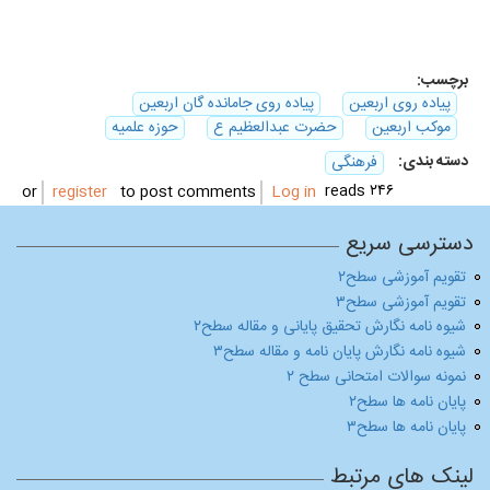
برچسب:
پیاده روی اربعین
پیاده روی جامانده گان اربعین
موکب اربعین
حضرت عبدالعظیم ع
حوزه علمیه
دسته بندی:
فرهنگی
۲۴۶ reads
register
to post comments
or
Log in
دسترسی سریع
تقویم آموزشی سطح۲
تقویم آموزشی سطح۳
شیوه نامه نگارش تحقیق پایانی و مقاله سطح۲
شیوه نامه نگارش پایان نامه و مقاله سطح۳
نمونه سوالات امتحانی سطح ۲
پایان نامه ها سطح۲
پایان نامه ها سطح۳
لینک های مرتبط