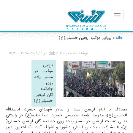
Toggle
navigation
خانه
» برپایی موکب اربعین حسینی(ع)
You are her
نوشته شده توسط
dabir
در ۱۶. اوت ۲۰۲۵ - ۱۲:۳۰
برپایی
موکب در
مسیر یاده
روی
جامانده
گان اربعین
حسینی(ع)
مصادف با ایام اربعین سید و سالار شهیدان حضرت اباعبدالله
الحسین(ع)، مدرسه علمیه تخصصی حضرت عبدالعظیم(ع) در راستای
تعالی عظمت اربعین در مسیر پیاده روی جامانده گان اربعین حسینی(
ع)، با مشارکت بنیاد بین المللی عاشورا و اشراف آیت الله اختری- دبیر