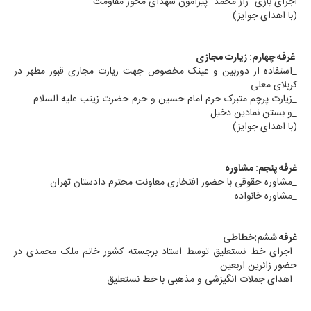
اجرای بازی "راز محمد" پیرامون شهدای محور مقاومت
(با اهدای جوایز)
غرفه چهارم: زیارت مجازی
_استفاده از دوربین و عینک مخصوص جهت زیارت مجازی قبور مطهر در
کربلای معلی
_زیارت پرچم متبرک حرم امام حسین و حرم حضرت زینب علیه السلام
_و بستن نمادین دخیل
(با اهدای جوایز)
غرفه پنجم: مشاوره
_مشاوره حقوقی با حضور افتخاری معاونت محترم دادستان تهران
_مشاوره خانواده
غرفه ششم:خطاطی
_اجرای خط نستعلیق توسط استاد برجسته کشور خانم ملک محمدی در
حضور زائرین اربعین
_اهدای جملات انگیزشی و مذهبی با خط نستعلیق