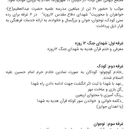
مجمع جهانی اهل بیت- در خیابان ۱۷ شهریورف اقدام به برپایی موکب نمود.
موکب با حضور ۲۰ تن از مبلغین مدرسه علمیه حضرت عبدالعظیم(ع)-
خواهران با محوریت" شهدای دفاع مقدس ۱۲روزه" در ۶ غرفه برای رده
سنی کودک، نوجوان، جوان و بزرگسال و خانواده، به ارائه خدمات فرهنگی به
قرار ذیل پرداخت:
غرفه اول: شهدای جنگ ۱۲ روزه
معرفی و ختم قرآن هدیه به شهدای جنگ ۱۲روزه
غرفه دوم: کودک
_خادم کوچولو؛ کودکان به صورت نمادین خادم حرم امام حسین علیه
السلام شدند.
_عهد با شهدا با ثبت اثر انگشت جهت ادامه دادن راه شهدا
_گل بازی و ساخت مهر
_رنگ آمیزی با محتوای اربعین
_دکلمه خوانی و خواندن سور کوتاه قرآن هدیه به شهدا
(با اهدای جوایز)
غرفه سوم: نوجوان