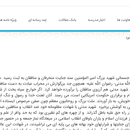
اونت ها
اخبار مدرسه
بانک مقالات
چند رسانه ای
ویژه نامه ها
نی
و جسمانی شهید بزرگ امیر المؤمنین سند جنایت منحرفان و منافقان به ثبت رسید. سی
لَّه مدنی- رضوان اللَّه علیه- همچون جد بزرگوارش در محراب عبادت به دست مناف
 شهید مدنی هم آرزوی منافقان را برآورده خواهد کرد. اگر خوارج سیاه بخت از 
 و برقراری حکومت امریکایی است، می رسند. آنان لعنت خدا و رسول و ننگ ابدی
وار خویش، به بار آوردند. ملت بزرگ و روحانیون معظم چون صفی مرصوص ایستاده ا
می به کوشش برخیزد. شهید مدنی با شهادت مظلومانه خود ضد انقلاب و منافقین ضد ا
ه حق علیه باطل گذراند. و از چهره های کم نظیری بود که به حد وافر از علم و 
فرزندان اسلام و یاران باوفای انقلاب اسلامی در میعادگاه نماز جمعه و در حضور 
ی جنایتها و شرارتهای خود بهانه های بی پایه ای می تراشیدند، در شهادت این عا