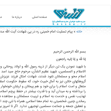
صفحه اصلی
درباره ما
مع
خانه
» پیام تسلیت امام خمینی ره در پی شهادت آیت الله مد
You are here
بسم الله الرحمن الرحیم
إنا لله و إنا إلیه راجعون
با شهید نمودن یک تن دیگر از ذریه رسول الله و اولاد روحانی 
الاسلام و المسلمین، شهید عظیم الشأن، مرحوم حاج سید اسد ال
اسلام محو و مسلمانان نابود شدند، شهادت امثال فرزند عزیزش
گروهکهای خائن نیز به آمال خبیث خود، که سقوط حکومت اسلام
متعال و امت اسلام را برای خود و هم پیمانان و اربابان خونخ
را برداشته و به میدان آید و با قدرت بیشتر در حفظ پرچم اسلا
تهذیب نفس و خدمت به اسلام و تربیت مسلمانان و مجاهده در را
رساندن چنین شخصیتی به تمام معنا اسلامی همراه با تنی چند از 
و تعطیل جمعه و جماعت مسلمین توجیهی ندارد. اگر تا امروز برا