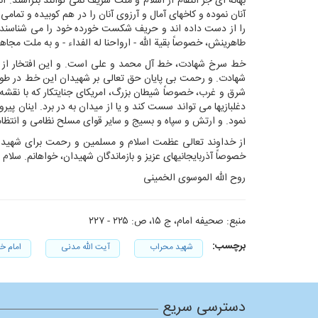
بهانه ای جز انتقام از اسلام و ملت شریف نمی توانند بتراشند.
آنان نموده و کاخهای آمال و آرزوی آنان را در هم کوبیده و تمام
را از دست داده اند و حریف شکست خورده خود را می شناسند با ع
طاهرینش، خصوصاً بقیة الله - ارواحنا له الفداء - و به ملت مج
خط سرخ شهادت، خط آل محمد و علی است. و این افتخار از خان
شهادت. و رحمت بی پایان حق تعالی بر شهیدان این خط در طول تا
شرق و غرب، خصوصاً شیطان بزرگ، امریکای جنایتکار که با نقشه
دغلبازیها می تواند سست کند و یا از میدان به در برد. اینان پیر
نمود. و ارتش و سپاه و بسیج و سایر قوای مسلح نظامی و انتظام
از خداوند تعالی عظمت اسلام و مسلمین و رحمت برای شهیدان
خصوصاً آذربایجانیهای عزیز و بازماندگان شهیدان، خواهانم. سلام 
روح الله الموسوی الخمینی
منبع: صحیفه امام، ج ۱۵، ص: ۲۲۵ - ۲۲۷
برچسب:
شهید محراب
آیت الله مدنی
امام خ
دسترسی سریع