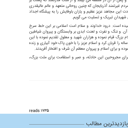
ن و پس از آن در منطقه می بینند و از ملت قدرتمند که پشت بر
مردم غیرتمند آذربایجان که چنین روحانی متعهد و عالم عالیقدری
دت این مجاهد عزیز عظیم و یاران باوفایش را به پیشگاه اجداد
این شهیدان تبریک و تسلیت می گویم.
رسیده است. درود خداوند و سلام امت اسلامی بر این خط سرخ
 آن. و ننگ و نفرت و لعنت ابدی بر وابستگان و پیروان شیاطین
بزرگ قیام نموده و هزاران شهید و معلول تقدیم نموده با این
له را قربان کرد و اسلام عزیز را با خون پاک خود آبیاری و زنده
ده و برای اسلام و پیروان معظم آن شرف و افتخار آفریدند.
رای مجروحین این حادثه، و صبر و استقامت برای ملت بزرگ،
۱۷۳۵ reads
بازدیدترین مطالب