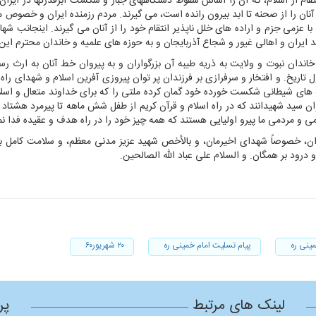
 انتقام از اسلام، که آن را اساس سقوط دستگاههای جبار و شکست ابرقدرتها در ایرا
ی آنان را از صحنه تا ابد بیرون رانده است، می گیرند. مردم رزمنده ایران و خصوص 
زمی جزم و اراده های خلل ناپذیر انتقام خود را از آنان می گیرند. اینجانب شها
اهد ایران و اهالی غیور و شجاع آذربایجان و به حوزه های علمیه و خاندان محترم 
دان نبوت و ولایت به ذریه طیبه آن بزرگواران و به پیروان خط آنان به ارث 
ریخ. و افتخار و سرفرازی بر فرزندان پر توان پیروزی آفرین اسلام و شهدای راه
 های شیطانی شکست خورده خود گمان کرده ملتی را که برای خداوند متعال و اسلام 
وان سید شهیدانند که در راه اسلام و قرآن کریم از طفل شش ماهه تا پیرمرد هشتاد سا
ی و مردمی ما پیرو اولیایی هستند که همه چیز خود را در راه هدف و عقیده فدا نمو
، خصوصاً شهدای اخیرمان، و بالأخص شهید عزیز مدنی معظم، و سلامت کامل ب
و درود بر همگان. و السلام علی عباد الله الصالحین.
مینی ره
پیام تسلیت امام خمینی ره
۲۰ شهریور۶۰
لینک های مرتبط
پر