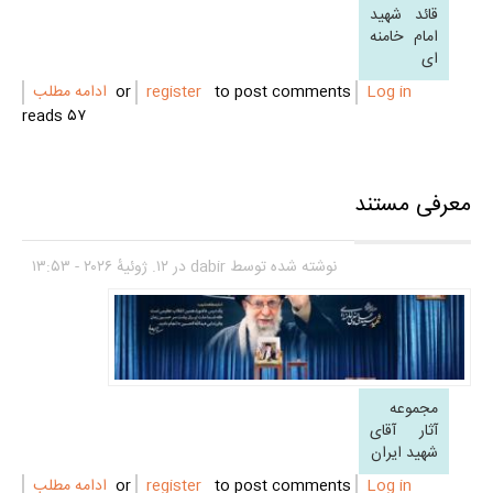
قائد شهید
امام خامنه
ای
Log in
or
to post comments
register
ادامه مطلب
۵۷ reads
معرفی مستند
نوشته شده توسط
dabir
در ۱۲. ژوئیهٔ ۲۰۲۶ - ۱۳:۵۳
مجموعه
آثار آقای
شهید ایران
Log in
or
to post comments
register
ادامه مطلب