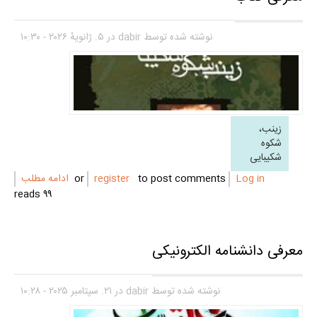
نوشته شده توسط
dabir
در ۵. ژانویهٔ ۲۰۲۶ - ۱۰:۳۰
زینب،
شکوه
شکیبایی
Log in
or
to post comments
register
ادامه مطلب
۹۹ reads
معرفی دانشنامه الکترونیکی
نوشته شده توسط
dabir
در ۲۱. سپتامبر ۲۰۲۵ - ۱۰:۲۸