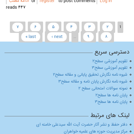
Log in
or
to post comments
register
ادامه مطلب
۴۴۷ reads
Pages
۷
۶
۵
۴
۳
۲
۱
last »
next ›
…
۹
۸
دسترسی سریع
تقویم آموزشی سطح۲
تقویم آموزشی سطح۳
شیوه نامه نگارش تحقیق پایانی و مقاله سطح۲
شیوه نامه نگارش پایان نامه و مقاله سطح۳
نمونه سوالات امتحانی سطح ۲
پایان نامه ها سطح۲
پایان نامه ها سطح۳
لینک های مرتبط
دفتر حفظ و نشر آثار حضرت آیت الله سیدعلی خامنه ای
مرکز مدیریت حوزه های علمیه خواهران