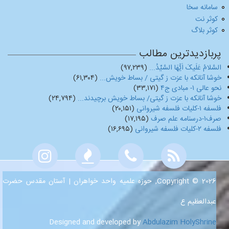
سامانه سخا
کوثر نت
کوثر بلاگ
پربازدیدترین مطالب
السَّلامُ عَلَیکَ اَیُّهَا السَّیِّدُ...
(۹۷,۲۳۹)
خوشا آنانکه با عزت ز گیتی / بساط خویش...
(۶۱,۳۰۴)
نحو عالی ۱- مبادی ج۴
(۳۳,۱۷۱)
خوشا آنانکه با عزت ز گیتی/ بساط خویش برچیدند...
(۲۴,۷۹۴)
فلسفه ۱-کلیات فلسفه شیروانی
(۲۰,۱۵۱)
صرف۱-درسنامه علم صرف
(۱۷,۱۹۵)
فلسفه ۲-کلیات فلسفه شیروانی
(۱۶,۶۹۵)
Copyright © 2026, حوزه علمیه واحد خواهران | آستان مقدس حضرت
عبدالعظیم ع
Designed and developed by
Abdulazim HolyShrine