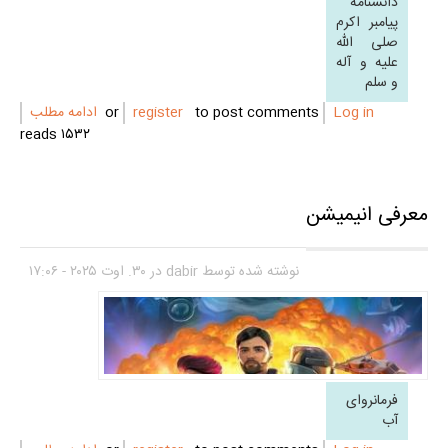
دانشنامه
پیامبر اکرم
صلی الله
علیه و آله
و سلم
Log in
or
to post comments
register
ادامه مطلب
۱۵۳۲ reads
معرفی انیمیشن
نوشته شده توسط
dabir
در ۳۰. اوت ۲۰۲۵ - ۱۷:۰۶
فرمانروای
آب