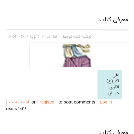
معرفی کتاب
نوشته شده توسط
dabir
در ۳۱. ژانویهٔ ۲۰۲۶ - ۸:۵۴
علی
اکبر(ع)؛
الگوی
جوانان
Log in
or
to post comments
register
ادامه مطلب
۲۰۳۶ reads
معرفی کتاب