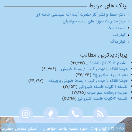
لینک های مرتبط
دفتر حفظ و نشر آثار حضرت آیت الله سیدعلی خامنه ای
مرکز مدیریت حوزه های علمیه خواهران
سامانه سخا
کوثر نت
کوثر بلاگ
پربازدیدترین مطالب
السَّلامُ عَلَیکَ اَیُّهَا السَّیِّدُ...
(۹۷,۲۹۹)
خوشا آنانکه با عزت ز گیتی / بساط خویش...
(۶۱,۳۵۶)
نحو عالی ۱- مبادی ج۴
(۳۳,۱۷۳)
خوشا آنانکه با عزت ز گیتی/ بساط خویش برچیدند...
(۲۴,۷۹۷)
فلسفه ۱-کلیات فلسفه شیروانی
(۲۰,۱۵۳)
صرف۱-درسنامه علم صرف
(۱۷,۱۹۵)
فلسفه ۲-کلیات فلسفه شیروانی
(۱۶,۶۹۵)
Copyright © 2026, حوزه علمیه واحد خواهران | آستان مقدس حضرت