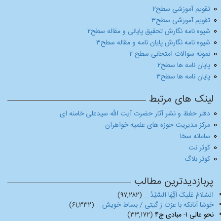
تقویم آموزشی سطح۲
تقویم آموزشی سطح۳
شیوه نامه نگارش تحقیق پایانی و مقاله سطح۲
شیوه نامه نگارش پایان نامه و مقاله سطح۳
نمونه سوالات امتحانی سطح ۲
پایان نامه ها سطح۲
پایان نامه ها سطح۳
لینک های مرتبط
دفتر حفظ و نشر آثار حضرت آیت الله سیدعلی خامنه ای
مرکز مدیریت حوزه های علمیه خواهران
سامانه سخا
کوثر نت
کوثر بلاگ
پربازدیدترین مطالب
السَّلامُ عَلَیکَ اَیُّهَا السَّیِّدُ...
(۹۷,۲۸۲)
خوشا آنانکه با عزت ز گیتی / بساط خویش...
(۶۱,۳۳۲)
نحو عالی ۱- مبادی ج۴
(۳۳,۱۷۲)