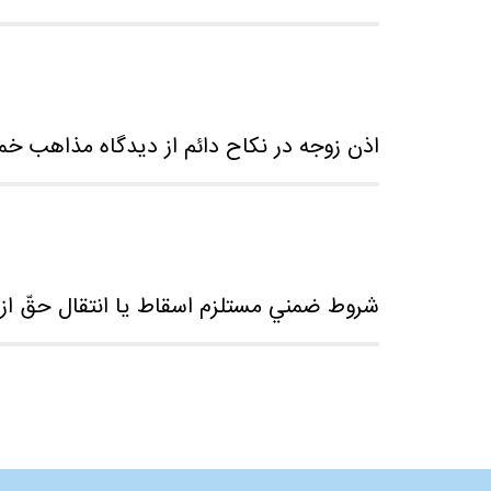
اذن زوجه در نکاح دائم از دیدگاه مذاهب خم
شروط ضمني مستلزم اسقاط يا انتقال حقّ از
Pages