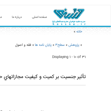
صفحه اصلی
درباره ما
مع
خانه
»
You are here
»
پژوهش
»
سطح۳
»
پایان نامه ها
» فقه و اصول
Displaying 1 - 10 of 31
تأثير جنسيت بر كميت و كيفيت مجازاتهاي 