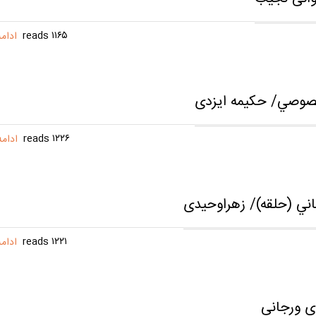
۱۱۶۵ reads
ادام
صوصي/ حکیمه ایزدی
۱۲۲۶ reads
ادام
هاني (حلقه)/ زهراوحیدی
۱۲۲۱ reads
ادام
ی ورجانی