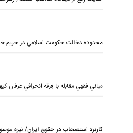
محدوده دخالت حكومت اسلامي در حريم خ
مباني فقهي مقابله با فِرقه انحرافي عرفان كي
كاربرد استصحاب در حقوق ايران/ نیره موسو