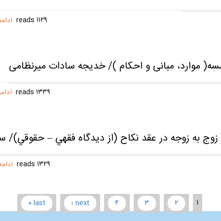
۱۱۲۹ reads
ادام
سه( موارد، مبانی و احکام )/ خدیجه سادات میرنظامی
۱۳۳۹ reads
ادام
 زوج به زوجه در عقد نكاح (از ديدگاه فقهي – حقوقي)/ 
۱۳۲۹ reads
ادام
last »
next ›
۴
۳
۲
۱