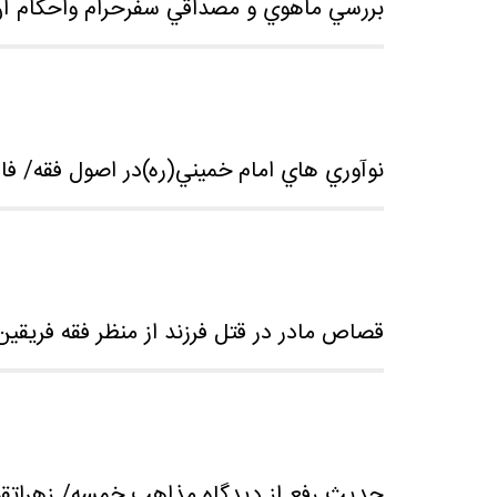
بررسي ماهوي و مصداقي سفرحرام واحكام آن
نوآوري هاي امام خميني(ره)در اصول فقه/ 
قصاص مادر در قتل فرزند از منظر فقه فريقين
حديث رفع از ديدگاه مذاهب خمسه/ زهراتق