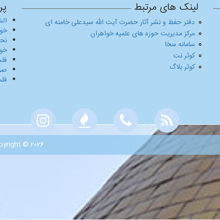
لینک های مرتبط
پر
السّ
دفتر حفظ و نشر آثار حضرت آیت الله سیدعلی خامنه ای
خوش
مرکز مدیریت حوزه های علمیه خواهران
نحو عا
سامانه سخا
خوش
کوثر نت
فلسفه ۱-کل
کوثر بلاگ
صرف۱-درسنا
فلسفه ۲-کل
Copyright © 2026, حوزه علمیه واحد خواهران | آستان مقدس حضر