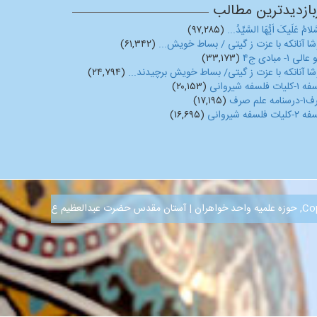
بازدیدترین مطالب
َلامُ عَلَیکَ اَیُّهَا السَّیِّدُ...
(۹۷,۲۸۵)
ا آنانکه با عزت ز گیتی / بساط خویش...
(۶۱,۳۴۲)
لی ۱- مبادی ج۴
(۳۳,۱۷۳)
ا آنانکه با عزت ز گیتی/ بساط خویش برچیدند...
(۲۴,۷۹۴)
یات فلسفه شیروانی
(۲۰,۱۵۳)
مه علم صرف
(۱۷,۱۹۵)
یات فلسفه شیروانی
(۱۶,۶۹۵)
ت عبدالعظیم ع